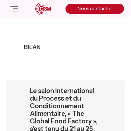
Skip
Skip
Skip
Nous contacter
to
to
to
primary
main
primary
navigation
content
sidebar
Nos solutions
Cas client
BILAN
Salle de presse
Nos actualités
A propos
Manifesto
Livre blanc
Le salon International
Nous contacter
du Process et du
Conditionnement
Alimentaire, « The
Global Food Factory »,
s’est tenu du 21 au 25