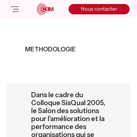
Skip
Skip
Skip
Nous contacter
to
to
to
primary
main
primary
navigation
content
sidebar
Nos solutions
Cas client
METHODOLOGIE
Salle de presse
Nos actualités
A propos
Manifesto
Livre blanc
Dans le cadre du
Nous contacter
Colloque SisQual 2005,
le Salon des solutions
pour l’amélioration et la
performance des
organisations qui se