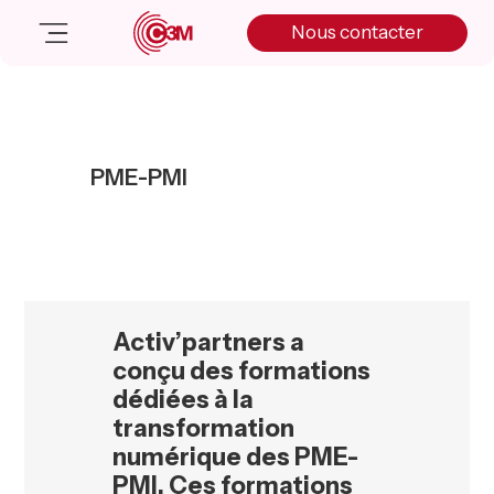
Skip
Skip
Skip
Nous contacter
to
to
to
primary
main
primary
navigation
content
sidebar
Nos solutions
Cas client
PME-PMI
Salle de presse
Nos actualités
A propos
Manifesto
Livre blanc
Activ’partners a
Nous contacter
conçu des formations
dédiées à la
transformation
numérique des PME-
PMI.
Ces formations