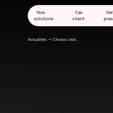
Skip
Skip
Skip
to
to
to
primary
main
primary
Nos
Cas
Sal
navigation
content
sidebar
solutions
client
pres
Actualités
Choisir, c’est...