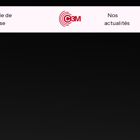
le de
Nos
se
actualités