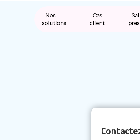
Skip
Skip
Skip
to
to
to
primary
main
primary
Nos
Cas
Sal
navigation
content
sidebar
solutions
client
pres
Contacte