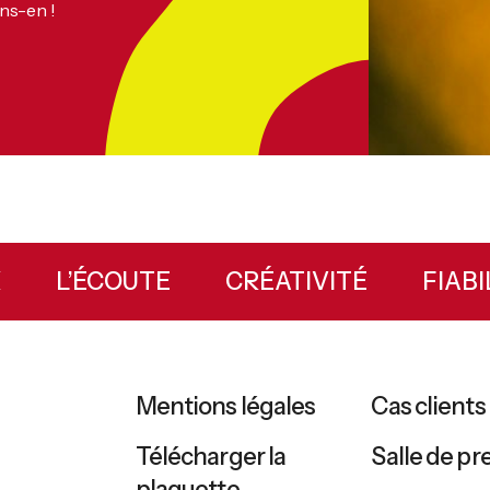
ns-en !
EUX
L’ÉCOUTE
CRÉATIVITÉ
FI
Mentions légales
Cas clients
Télécharger la
Salle de pr
plaquette