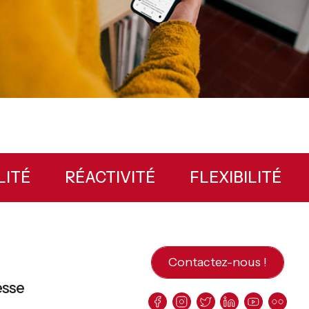
Primary
Sidebar
ABILITÉ
RÉACTIVITÉ
FLEXIBILITÉ
Contactez-nous !
esse