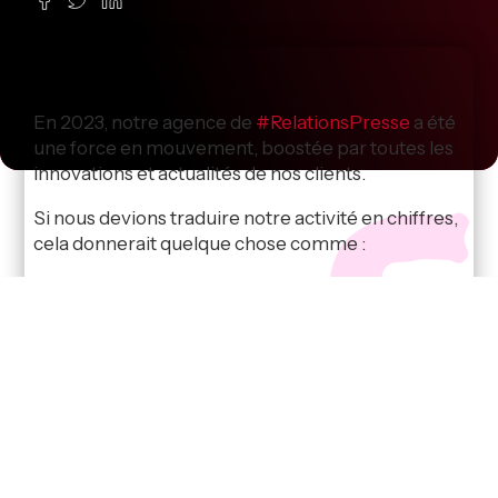
En 2023, notre agence de
#
RelationsPresse
a été
une force en mouvement, boostée par toutes les
innovations et actualités de nos clients.
Si nous devions traduire notre activité en chiffres,
cela donnerait quelque chose comme :
Chaque mois, en moyenne, 15 communiqués et
invitations presse ont été conçus et distribués.
Ces messages ont ouvert les portes à près de
40 interviews mensuelles, offrant ainsi une
tribune aux voix et aux histoires de nos clients.
2023 nous a permis de générer plusieurs
milliers de retombées presse, un flot d’articles, de