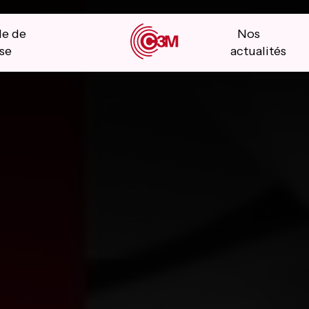
le de
Nos
se
actualités