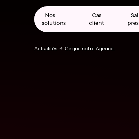
Skip
Skip
Skip
to
to
to
primary
main
primary
Nos
Cas
Sal
navigation
content
sidebar
solutions
client
pres
Actualités
Ce que notre Agence...