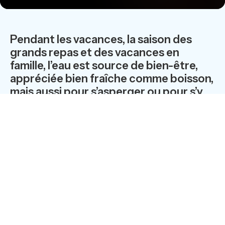
Pendant les vacances, la saison des
grands repas et des vacances en
famille, l’eau est source de bien-être,
appréciée bien fraîche comme boisson,
mais aussi pour s’asperger ou pour s’y
plonger tout entier ! n C’est le moment
de changer ses habitudes,…et
pourquoi pas de redécouvrir les bases
d’une bonne hygiène bucco-dentaire
en famille ?