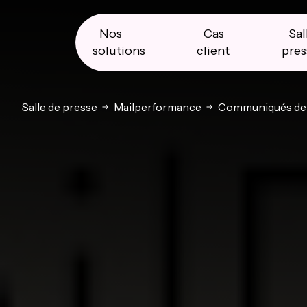
Skip
Skip
Skip
to
to
to
primary
main
primary
Nos
Cas
Sal
navigation
content
sidebar
solutions
client
pres
Salle de presse
Mailperformance
Communiqués de