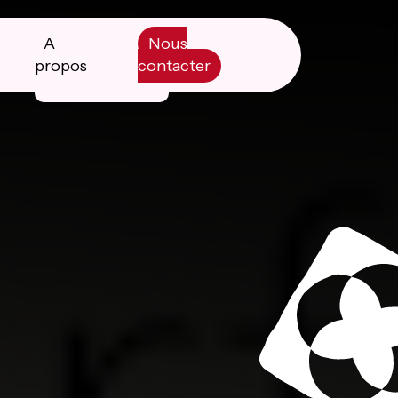
A
Nous
propos
contacter
Manifesto
Livre blanc