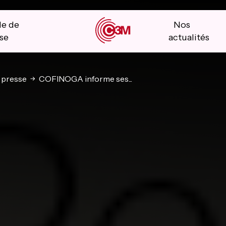
le de
Nos
se
actualités
 presse
COFINOGA informe ses...