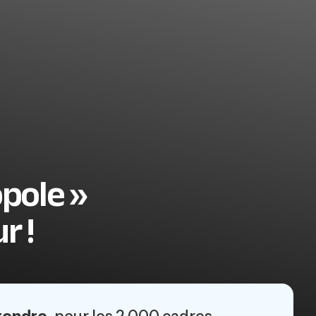
opole »
r !