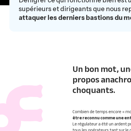
Dénigrer ce qui fonctionne bien est 
supérieurs et dirigeants que nous re
attaquer les derniers bastions du 
Un bon mot, un
propos anachro
choquants.
Combien de temps encore « monop
être reconnu comme une ent
Le régulateur a été un ardent p
tous les opérateurs tant sur le 