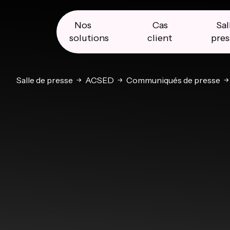
Skip
Skip
Skip
to
to
to
primary
main
primary
Nos
Cas
Sal
navigation
content
sidebar
solutions
client
pres
Salle de presse
ACSED
Communiqués de presse