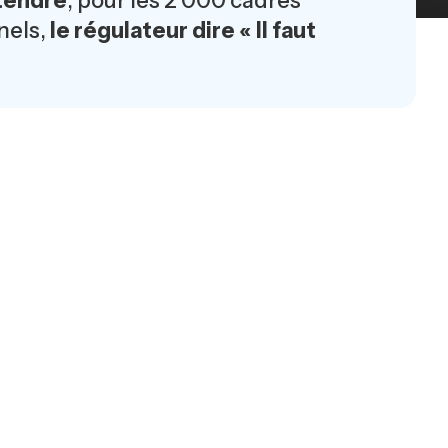
ntendre
, pour les 2 000 cadres
nels,
le régulateur dire « Il faut