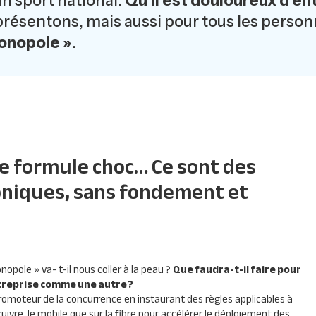
un sport national.
Qu’il est douloureux d’e
présentons, mais aussi pour tous les person
monopole »
.
e formule choc… Ce sont des
niques, sans fondement et
ole » va- t-il nous coller à la peau ?
Que faudra-t-il faire pour
reprise comme une autre ?
romoteur de la concurrence en instaurant des règles applicables à
cuivre, le mobile que sur la fibre pour accélérer le déploiement des