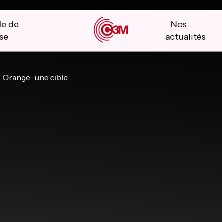
le de
Nos
se
actualités
Orange : une cible...