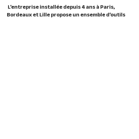
L’entreprise installée depuis 4 ans à Paris,
Bordeaux et Lille propose un ensemble d’outils
innovants dans l’univers de la reconversion et du
coaching.
Inscriptions à
Bordeaux
ouvertes
dès
maintenant sur le site Web de somanyWays.
Pourquoi travailler ? Quelles sont mes attentes vis-à-
vis du travail ? Quelle place je souhaite lui donner ? Quel
sens ? Le travail est-il pour moi le moyen de changer le
monde ou juste un gagne-pain ?
Le programme de
somanyWays est dédié à tous
ceux qui se posent un peu trop souvent ce genre
de questions
…
Plus de 100 participants ont déjà
suivi,
dans les locaux parisiens de somanyWays, le
parcours de « transition professionnelle » pour passer
du questionnement à l’action. Le 19 novembre, ce sera
possible à Bordeaux !