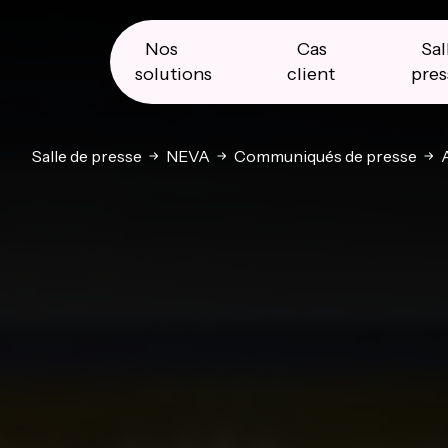
Skip
Skip
Skip
to
to
to
primary
main
primary
Nos
Cas
Sal
navigation
content
sidebar
solutions
client
pres
Salle de presse
NEVA
Communiqués de presse
A