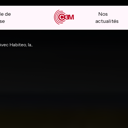
le de
Nos
se
actualités
vec Habiteo, la...