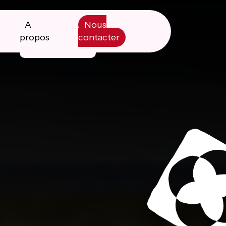
A
Nous
propos
contacter
Manifesto
Livre blanc