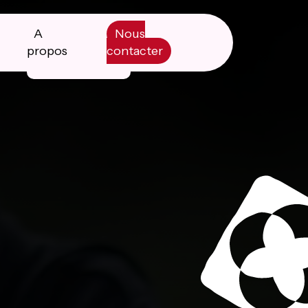
A
Nous
propos
contacter
Manifesto
Livre blanc