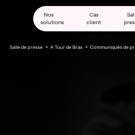
Skip
Skip
Skip
to
to
to
primary
main
primary
Nos
Cas
Sal
navigation
content
sidebar
solutions
client
pres
Salle de presse
A Tour de Bras
Communiqués de pr