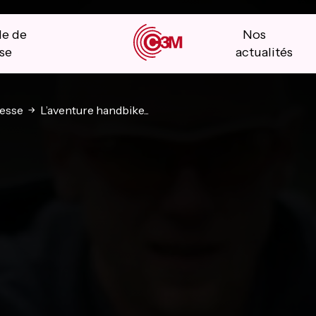
le de
Nos
se
actualités
esse
L’aventure handbike...