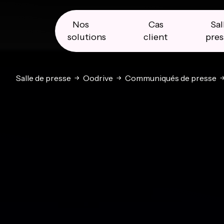
Skip
Skip
Skip
to
to
to
primary
main
primary
Nos
Cas
Sal
navigation
content
sidebar
solutions
client
pres
Salle de presse
Oodrive
Communiqués de presse