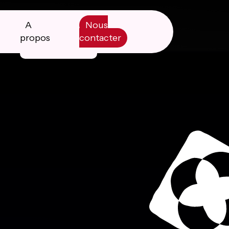
A
Nous
propos
contacter
Manifesto
Livre blanc