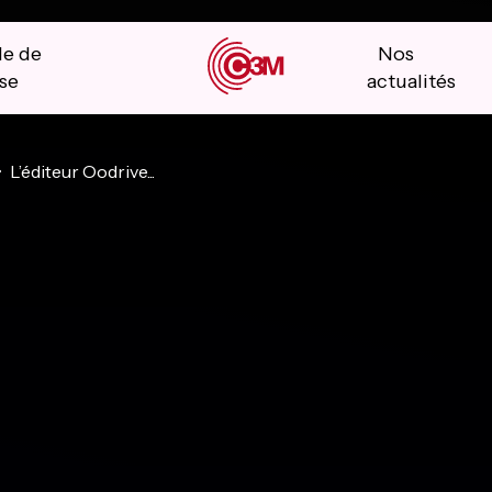
le de
Nos
se
actualités
L’éditeur Oodrive...