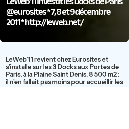
LeWeb’11 investit les Docks de Paris
@eurosites * 7, 8 et 9 décembre
2011 * http://leweb.net/
LeWeb’11 revient chez Eurosites et
s’installe sur les 3 Docks aux Portes de
Paris, à la Plaine Saint Denis. 8 500 m2 :
il n’en fallait pas moins pour accueillir les
3 000 participants attendus et les 75
partenaires prestigieux de l’événement
organisé par le couple d’entrepreneurs
français installés dans la Silicon Valley,
Géraldine et Loic le Meur.