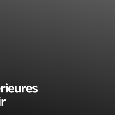
érieures
r