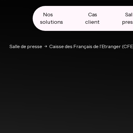
Skip
Skip
Skip
to
to
to
primary
main
primary
Nos
Cas
Sal
navigation
content
sidebar
solutions
client
pres
Salle de presse
Caisse des Français de l’Etranger (CFE