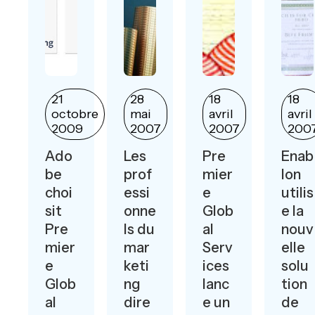
21
28
18
18
s
octobre
mai
avril
avril
6
2009
2007
2007
200
Ado
Les
Pre
Enab
be
prof
mier
lon
choi
essi
e
utilis
sit
onne
Glob
e la
Pre
ls du
al
nouv
mier
mar
Serv
elle
e
keti
ices
solu
Glob
ng
lanc
tion
al
dire
e un
de