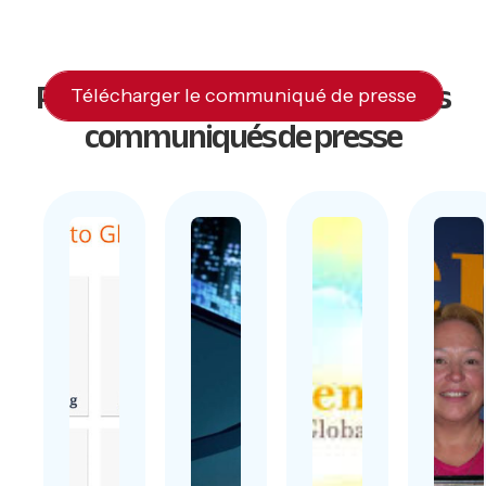
Premiere Global Services : Autres
Télécharger le communiqué de presse
communiqués de presse