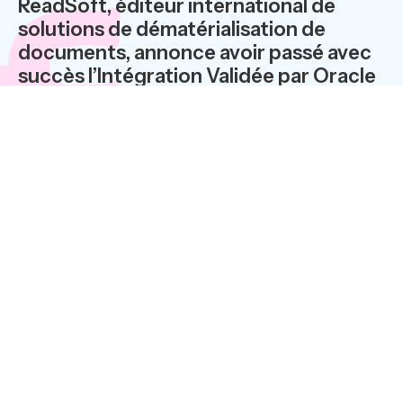
ReadSoft, éditeur international de
solutions de dématérialisation de
documents, annonce avoir passé avec
succès l’Intégration Validée par Oracle
de sa solution PROCESSIT 4.2 avec
Oracle E Business Suite version 12.1,
dans le cadre du Réseau de Partenaires
Oracle (Oracle PartnerNetwork- OPN).
En tant que Partenaire Platinium de l’«
Oracle PartnerNetwork, », ReadSoft
maintien un engagement fort vis-à-vis
d’Oracle et de ses clients, en
fournissant des solutions métier
d’automatisation de documents
parfaitement intégrées à Oracle E
Business Suite version 12.1 permettant
de rationaliser les processus manuels