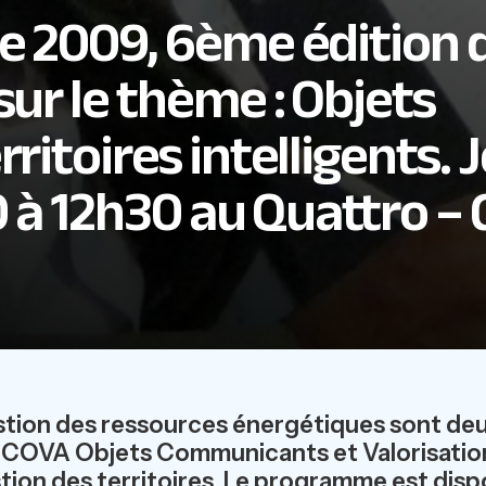
e 2009, 6ème édition 
ur le thème : Objets
itoires intelligents. 
 à 12h30 au Quattro – 
estion des ressources énergétiques sont d
OCOVA Objets Communicants et Valorisation, 
on des territoires. Le programme est dispon