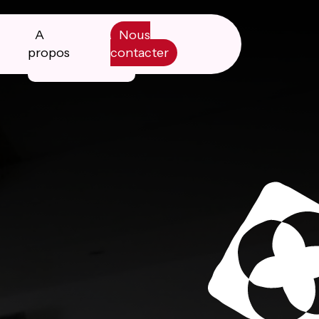
A
Nous
propos
contacter
Manifesto
Livre blanc