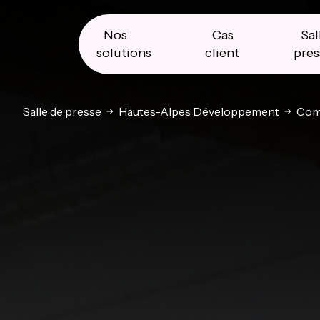
Skip
Skip
Skip
to
to
to
primary
main
primary
Nos
Cas
Sal
navigation
content
sidebar
solutions
client
pres
Salle de presse
Hautes-Alpes Développement
Com