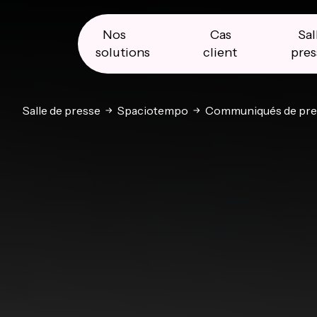
Skip
Skip
Skip
to
to
to
primary
main
primary
Nos
Cas
Sal
navigation
content
sidebar
solutions
client
pres
Salle de presse
Spaciotempo
Communiqués de pre