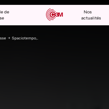
le de
Nos
se
actualités
sse
Spaciotempo,...