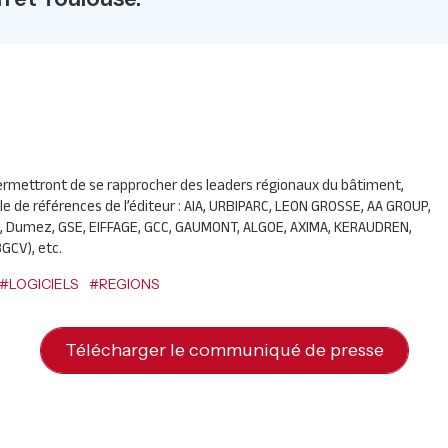
ermettront de se rapprocher des leaders régionaux du bâtiment,
le de références de l’éditeur :
AIA
,
URBIPARC
,
LEON
GROSSE
, AA
GROUP
,
, Dumez,
GSE
,
EIFFAGE
,
GCC
,
GAUMONT
,
ALGOE
,
AXIMA
,
KERAUDREN
,
BGCV
), etc.
#LOGICIELS
#REGIONS
Télécharger le communiqué de presse