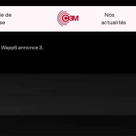
le de
Nos
se
actualités
Wapp6 annonce 3...