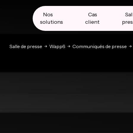
Skip
Skip
Skip
to
to
to
primary
main
primary
Nos
Cas
Sal
navigation
content
sidebar
solutions
client
pres
Salle de presse
Wapp6
Communiqués de presse