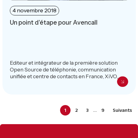
4 novembre 2018
Un point d’étape pour Avencall
Editeur et intégrateur de la première solution
Open Source de téléphonie, communication
unifiée et centre de contacts en France, XiVO,...
Interim
…
Page
Page
Page
Page
1
2
3
9
Suivants
pages
omitted