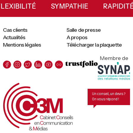
Sidebar
FLEXIBILITÉ
SYMPATHIE
RAP
Cas clients
Salle de presse
Actualités
A propos
Mentions légales
Télécharger la plaquette
Membre de
Un conseil, un devis ?
On vous répond !