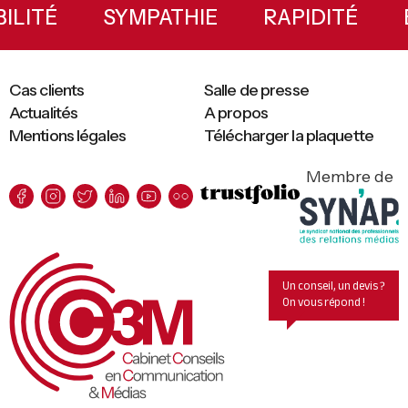
Sidebar
XIBILITÉ
SYMPATHIE
RAPIDITÉ
Cas clients
Salle de presse
Actualités
A propos
Mentions légales
Télécharger la plaquette
Membre de
Un conseil, un devis ?
On vous répond !