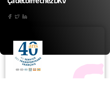
Ça décoiffe chez DKV
Pour inaugurer ses nouveaux locaux,
DKV
fait
confiance à l’Agence C3M pour organiser sa soirée
événementielle
sur les toits de Suresnes,
ligne de mire sur la Tour Eiffel
. Pétanque,
installation d’arbustes, rosé et champagne,
transat, barbecue, orchestre de jazz,