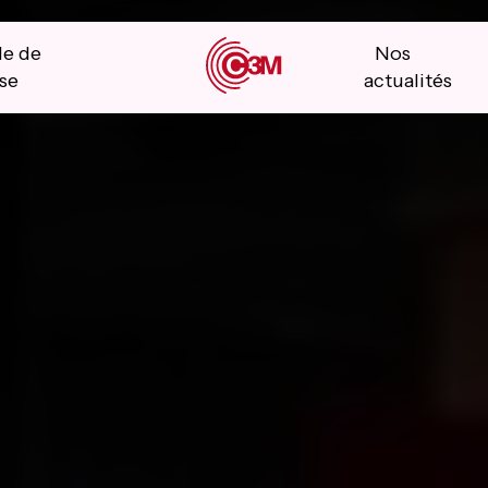
le de
Nos
se
actualités