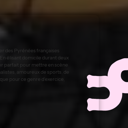
ader des Pyrénées françaises
 En élisant domicile durant deux
cor parfait pour mettre en scène
nalistes, amoureux de sports, de
ique pour ce genre d’exercice,