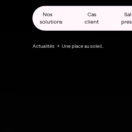
Skip
Skip
Skip
to
to
to
primary
main
primary
Nos
Cas
Sal
navigation
content
sidebar
solutions
client
pres
Actualités
Une place au soleil...