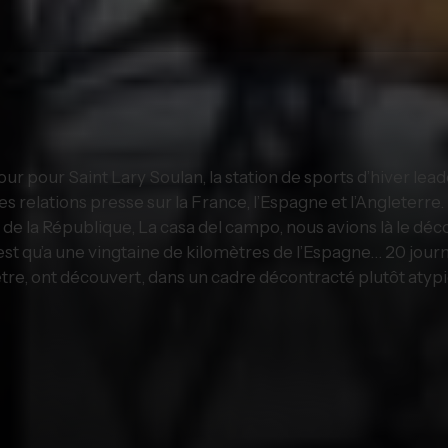
ur pour Saint Lary Soulan, la station de sports d’hiver le
s relations presse sur la France, l’Espagne et l’Angleterre.
e de la République, La casa del campo, nous avions là le dé
est qu’a une vingtaine de kilomètres de l’Espagne… 20 jour
 être, ont découvert, dans un cadre décontracté plutôt atyp