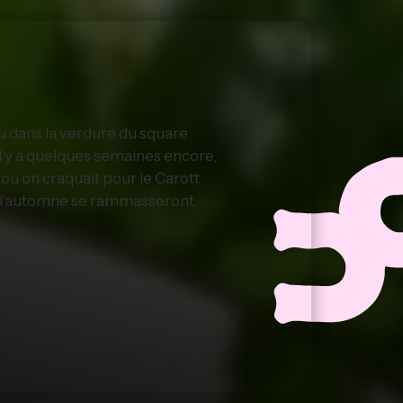
ou dans la verdure du square
 Il y a quelques semaines encore,
, ou on craquait pour le Carott
 de l’automne se rammasseront