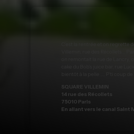
C’est la rentrée et on regrette 
Villemin, rue des Récollets… Pari
on remontait la rue de Lancry, on
cake du Bob’s juice bar, rue Lu
bientôt à la pelle …. P’ti coup d
SQUARE VILLEMIN
14 rue des Récollets
75010 Paris
En allant vers le canal Saint 