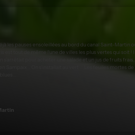
déjà les pauses ensoleillées au bord du canal Saint-Martin 
s est tout de même l’une de villes les plus vertes qui soit !
 s’arrêtait pour acheter une salade et un jus de fruits frais
cien Sampaix… On s’installait au vert … Les feuiles mortes
e blues…
Martin