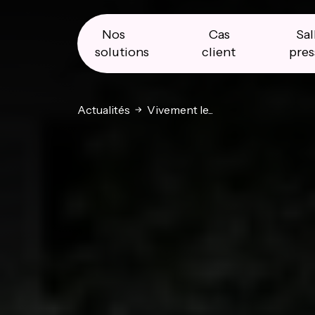
Skip
Skip
Skip
to
to
to
primary
main
primary
Nos
Cas
Sal
navigation
content
sidebar
solutions
client
pres
Actualités
Vivement le...