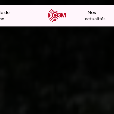
le de
Nos
se
actualités