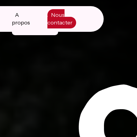
A
Nous
propos
contacter
Manifesto
Livre blanc