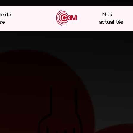
le de
Nos
se
actualités