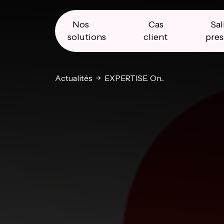
Skip
Skip
Skip
to
to
to
primary
main
primary
Nos
Cas
Sal
navigation
content
sidebar
solutions
client
pres
Actualités
EXPERTISE. On...