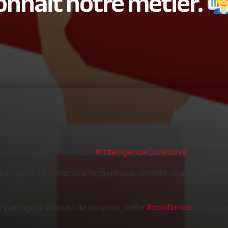
onnait notre métier.
. Nous devons créer de l’
#
IntelligenceCollective
pour réus
anges d’informations forgent une intimité relationnelle, u
ce partage d’idées et de moyens, cette
#
confiance
mutuelle,