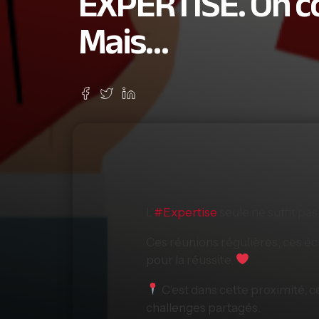
EXPERTISE. On c
Mais…
L’
#
Expertise
seule ne suffit pas
Ces réunions régulières, ces éch
pour la réussite.
C’est dans cette proximité, 
challenges partagés.