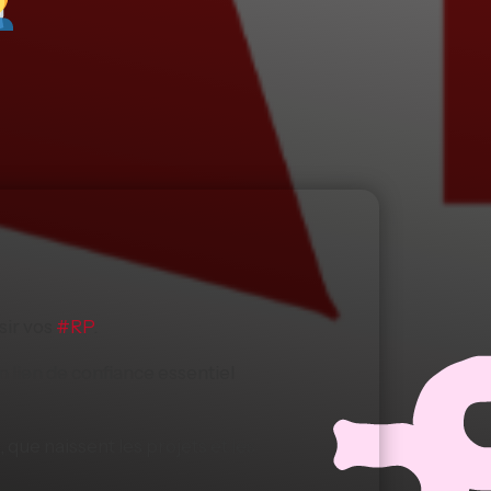
sir vos
#
RP
.
n lien de confiance essentiel
 que naissent les projets et les