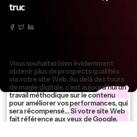
truc
Vous souhaitez bien évidemment
obtenir plus de prospects qualifiés
via votre site Web. Au delà des tours
de magie digitale, c’est aujourd’hui un
travail méthodique sur le contenu
pour améliorer vos performances, qui
sera récompensé… Si votre site Web
fait référence aux yeux de Google,
c’est gagné, il remontera dans les
pages de réponses : c’est devenu