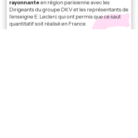
rayonnante
en région parisienne avec les
Dirigeants du groupe DKV et les représentants de
l’enseigne E. Leclerc qui ont permis que ce saut
quantitatif soit réalisé en France.
Fleurs et champagne, sous les arcades de la
station de La Madeleine de Nonancourt avec un
soleil d’avril qui a tenu ses promesses jusqu’au
bout. La presse nationale présente sur la SITL
relaie l’événement pré-annoncé, le partenariat
avec l’enseigne leader des stations services à bas
coût est relayée par
l’AFP et les médias
professionnels, les Routiers, Décisions
Atelier, Europe Camions, Transports Info,
Stations Services Actualités, Autocars Infos
….. La
presse locale est conviée sur le point du
rendez vous, et se déplace
en habituée des
actualités de l’enseigne de proximité…