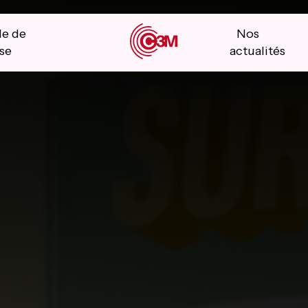
le de
Nos
se
actualités