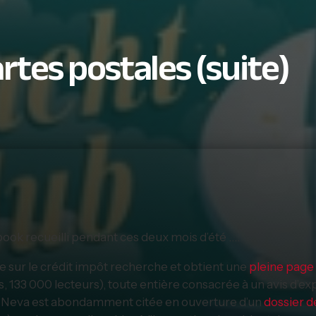
rtes postales (suite)
ook recueilli pendant ces deux mois d’été ….
e sur le crédit impôt recherche et obtient une
pleine page
 133 000 lecteurs), toute entière consacrée à un avis d’exp
t. Et Neva est abondamment citée en ouverture d’un
dossier 