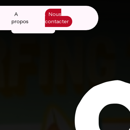
A
Nous
propos
contacter
Manifesto
Livre blanc