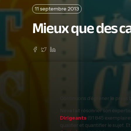
11 septembre 2013
Mieux que des ca
Continuons d’égrener le press b
Neva fait résonner son expertis
Dirigeants
(91 845 exemplaires,
qualifier et quantifier le suje