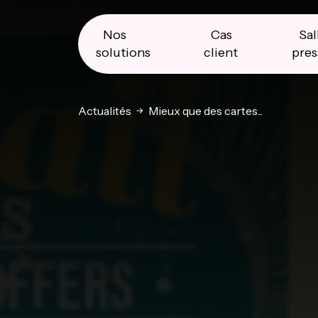
Skip
Skip
Skip
to
to
to
primary
main
primary
Nos
Cas
Sal
navigation
content
sidebar
solutions
client
pres
Actualités
Mieux que des cartes...