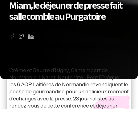
Miam, le déjeuner de presse fait
salle comble au Purgatoire
Crème et Beurre d’Isigny, Camembert de
Normandie, Livarot, Neufchâtel, Pont l’Evêque :
les 6 AOP Laitières de Normandie revendiquent le
péché de gourmandise pour un délicieux moment
d’échanges avec la presse. 23 journalistes au
rendez-vous de cette conférence et déjeuner
interactif …. Beau succès dans un lieu qui a eu l’art
de mettre les AOP dans le coup !