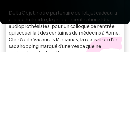
Delta Objet, notre partenaire de l’objet cadeau, a
équipé Entendre, le groupement national des
audioprothésistes, pour un colloque de rentrée
qui accueillait des centaines de médecins à Rome.
Clin d’œil à Vacances Romaines, la réalisation d’un
sac shopping marqué d’une vespa que ne
renierait pas Audrey Hepburn.
Avec Delta Objet, ce n’est pas un, mais des
centaines de catalogues d’objets, qui vous sont
accessibles. Abondance de bien ne nuit pas… si
elle s’accompagne de la pertinence du conseil et
d’une présélection d’objets. Car il faut gagner du
temps pour ces achats auxquels on pense
souvent en dernière minute…