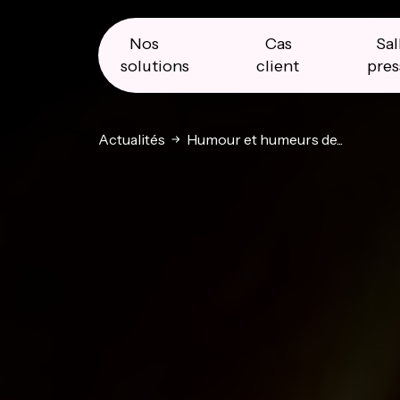
Skip
Skip
Skip
to
to
to
primary
main
primary
Nos
Cas
Sal
navigation
content
sidebar
solutions
client
pres
Actualités
Humour et humeurs de...