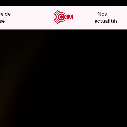
le de
Nos
se
actualités