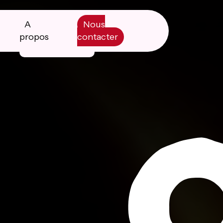
A
Nous
propos
contacter
Manifesto
Livre blanc