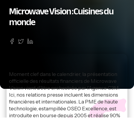
Microwave Vision : Cuisines du
monde
Moment clef dans le calendrier, la présentation
officielle des résultats financiers de Microwave
Vision vient d’être orchestrée par l’Agence C3M.
Ici, nos relations presse incluent les dimensions
financières et internationales. La PME de haute
technologie, estampillée OSEO Excellence, est
introduite en bourse depuis 2005 et réalise 90%
de son chiffre d’affaires depuis 12 bureaux dans le
monde. Un profil remarquable pour une PME