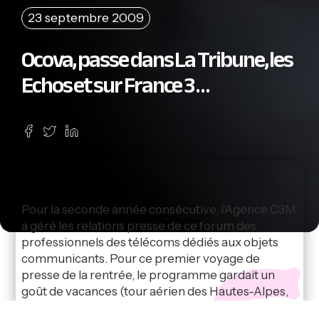
23 septembre 2009
Ocova, passe dans La Tribune, les
Echos et sur France 3 …
Pour la seconde année consécutive, l’Agence C3M
a géré les relations presse de ce forum des
professionnels des télécoms dédiés aux objets
communicants. Pour ce premier voyage de
presse de la rentrée, le programme gardait un
goût de vacances (tour aérien des Hautes-Alpes,
visite du conservatoire des roses de Charance,