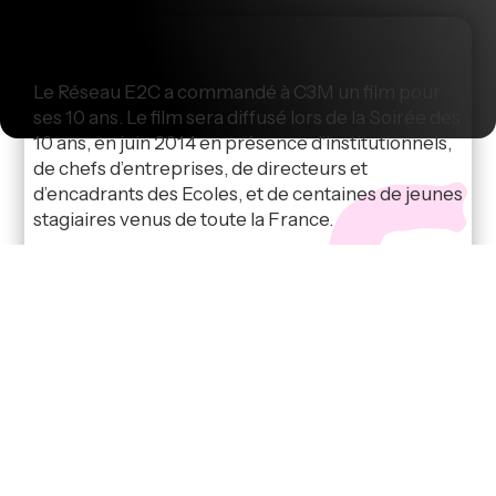
Le Réseau E2C a commandé à C3M un film pour
ses 10 ans. Le film sera diffusé lors de la Soirée des
10 ans, en juin 2014 en présence d’institutionnels,
de chefs d’entreprises, de directeurs et
d’encadrants des Ecoles, et de centaines de jeunes
stagiaires venus de toute la France.
La réalisation se fonde sur l’exploitation des
archives, videos et photos, fournies par quelques-
unes des 120 écoles ouvertes, pour raconter aux
publics interne et externe, le rôle du Réseau E2C
France et les étapes de construction du projet des
Ecoles de la 2ème Chance.
Après un patient travail de visionnage et de tri
parmi les dizaines de CD et DVD récupérés des
Ecoles, C3M élabore le scénario, l’habillage et le