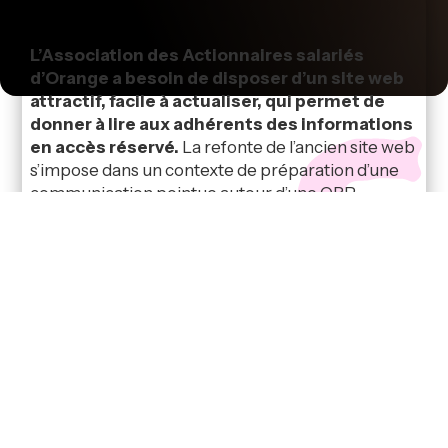
L’Association des Actionnaires salariés
d’Orange a besoin de disposer d’un site web
attractif, facile à actualiser, qui permet de
donner à lire aux adhérents des informations
en accès réservé.
La refonte de l’ancien site web
s’impose dans un contexte de préparation d’une
communication pointue autour d’une ORP
(opération réservée au personnel) qui doit
permettre d’augmenter la part des salariés dans le
capital de l’entreprise.
C3M propose de basculer sur une technologie
WordPress, refond le look du site en conformité
avec le cahier des charges du client, intègre les
archives, gère les accès des nouveaux adhérents
en leur attribuant leur mot de passe …
Un passage géré en quelques semaines, pour une