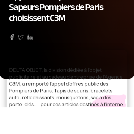
Sapeurs Pompiers de Paris
choisissent C3M
DELTA OBJET, la division dédiée à l’objet
publicitaire et au cadeau d’entreprise de l’Agence
C3M, a remporté l’appel d’offres public des
Pompiers de Paris. Tapis de souris, bracelets
auto-réflechissants, mousquetons, sac à dos,
porte-clés… : pour ces articles destinés à l’interne
et au grand public, c’est l’originalité de la sélection
proposée par notre équipe, et notre capacité de
négociation avec les fournisseurs, qui ont fait la
différence.