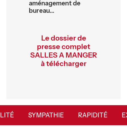
aménagement de
bureau…
Le dossier de
presse complet
SALLES A MANGER
à télécharger
Primary
Sidebar
BILITÉ
SYMPATHIE
RAPIDITÉ