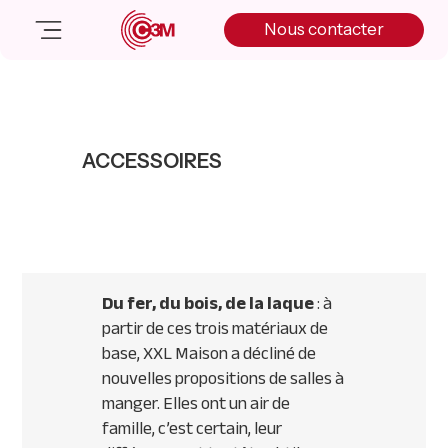
Skip
Skip
Skip
Nous contacter
to
to
to
primary
main
primary
navigation
content
sidebar
Nos solutions
Cas client
ACCESSOIRES
Salle de presse
Nos actualités
A propos
Manifesto
Livre blanc
Du fer, du bois, de la laque
: à
Nous contacter
partir de ces trois matériaux de
base, XXL Maison a décliné de
nouvelles propositions de salles à
manger. Elles ont un air de
famille, c’est certain, leur