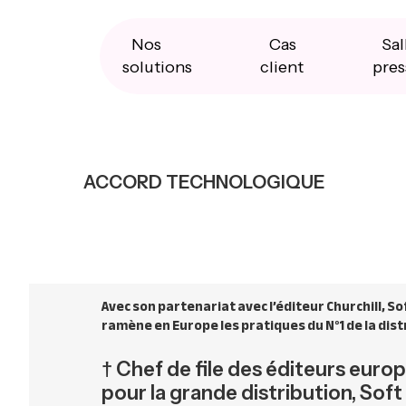
Skip
Skip
Skip
to
to
to
primary
main
primary
Nos
Cas
Sal
navigation
content
sidebar
solutions
client
pres
ACCORD TECHNOLOGIQUE
Avec son partenariat avec l’éditeur Churchill, S
ramène en Europe les pratiques du N°1 de la dis
† Chef de file des éditeurs euro
pour la grande distribution, Sof