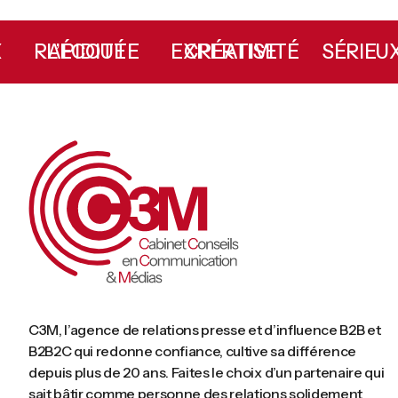
IE
L’ÉCOUTE
RAPIDITÉ
CRÉATIVITÉ
EXPERTISE
SÉRI
C3M, l’agence de relations presse et d’influence B2B et
B2B2C qui redonne confiance, cultive sa différence
depuis plus de 20 ans. Faites le choix d’un partenaire qui
sait bâtir comme personne des relations solidement