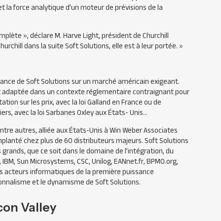
t la force analytique d’un moteur de prévisions de la
plète », déclare M. Harve Light, président de Churchill
rchill dans la suite Soft Solutions, elle est à leur portée. »
ance de Soft Solutions sur un marché américain exigeant.
nt adaptée dans un contexte réglementaire contraignant pour
tion sur les prix, avec la loi Galland en France ou de
ciers, avec la loi Sarbanes Oxley aux États- Unis…
 entre autres, alliée aux États-Unis à Win Weber Associates
anté chez plus de 60 distributeurs majeurs. Soft Solutions
 grands, que ce soit dans le domaine de l’intégration, du
, IBM, Sun Microsystems, CSC, Unilog, EANnet.fr, BPMO.org,
rs acteurs informatiques de la première puissance
nnalisme et le dynamisme de Soft Solutions.
icon Valley