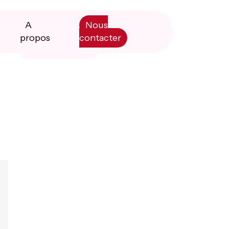
A
Nous
propos
contacter
Primary
Manifesto
Sidebar
Livre blanc