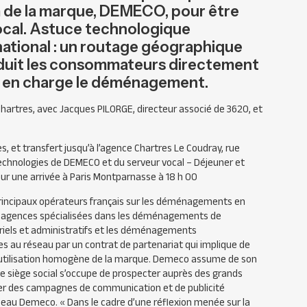
om de la marque, DEMECO, pour être
vocal. Astuce technologique
ational : un routage géographique
duit les consommateurs directement
re en charge le déménagement.
hartres, avec Jacques PILORGE, directeur associé de 3620, et
s, et transfert jusqu’à l’agence Chartres Le Coudray, rue
technologies de DEMECO et du serveur vocal – Déjeuner et
our une arrivée à Paris Montparnasse à 18 h 00
principaux opérateurs français sur les déménagements en
87 agences spécialisées dans les déménagements de
striels et administratifs et les déménagements
es au réseau par un contrat de partenariat qui implique de
’utilisation homogène de la marque. Demeco assume de son
Le siège social s’occupe de prospecter auprès des grands
er des campagnes de communication et de publicité
éseau Demeco. « Dans le cadre d’une réflexion menée sur la