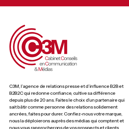
C3M, l’agence de relations presse et d’influence B2B et
B2B2C qui redonne confiance, cultive sa différence
depuis plus de 20 ans. Faites le choix d’un partenaire qui
sait bâtir comme personne des relations solidement
ancrées, faites pour durer. Confiez-nous votre marque,
nous la déploierons auprès des médias qui comptent et
nous vous rapprocherons de vos prospects et clients