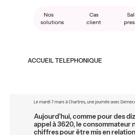
Skip
Skip
Skip
to
to
to
primary
main
primary
Nos
Cas
Sal
navigation
content
sidebar
solutions
client
pres
ACCUEIL TELEPHONIQUE
Le mardi 7 mars à Chartres, une journée avec Demec
Aujourd’hui, comme pour des diz
appel à 3620, le consommateur n
chiffres pour être mis en relatio