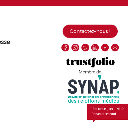
Contactez-nous !
esse
Membre de
Un conseil, un devis ?
On vous répond !