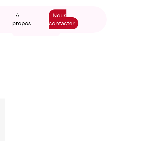
A
Nous
propos
contacter
Primary
Manifesto
Sidebar
Livre blanc