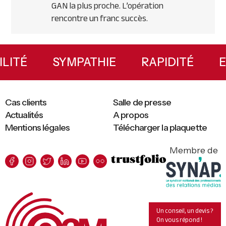
GAN
la plus proche. L’opération
rencontre un franc succès.
Primary
Sidebar
IBILITÉ
SYMPATHIE
RAPIDITÉ
Cas clients
Salle de presse
Actualités
A propos
Mentions légales
Télécharger la plaquette
Membre de
Un conseil, un devis ?
On vous répond !