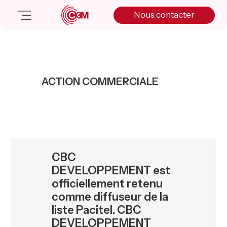
Skip
Skip
Skip
Nous contacter
to
to
to
primary
main
primary
navigation
content
sidebar
Nos solutions
Cas client
ACTION COMMERCIALE
Salle de presse
Nos actualités
A propos
Manifesto
Livre blanc
CBC
Nous contacter
DEVELOPPEMENT est
officiellement retenu
comme diffuseur de la
liste Pacitel. CBC
DEVELOPPEMENT