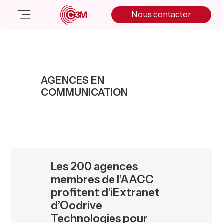
Skip
Skip
Skip
Nous contacter
to
to
to
primary
main
primary
navigation
content
sidebar
Nos solutions
Cas client
AGENCES EN
Salle de presse
COMMUNICATION
Nos actualités
A propos
Manifesto
Livre blanc
Nous contacter
Les 200 agences
membres de l’AACC
profitent d’iExtranet
d’Oodrive
Technologies pour