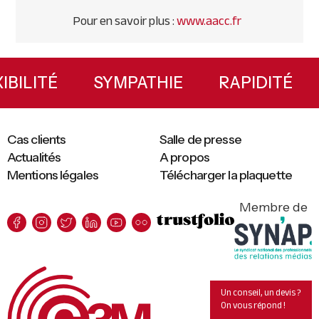
Pour en savoir plus :
www.aacc.fr
Primary
Sidebar
LEXIBILITÉ
SYMPATHIE
RAPIDITÉ
Cas clients
Salle de presse
Actualités
A propos
Mentions légales
Télécharger la plaquette
Membre de
Un conseil, un devis ?
On vous répond !