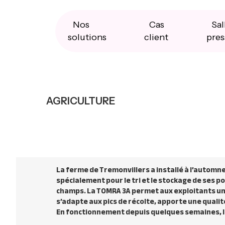
Skip
Skip
Skip
to
to
to
primary
main
primary
Nos
Cas
Sal
navigation
content
sidebar
solutions
client
pres
AGRICULTURE
La ferme de Tremonvillers a installé à l’automn
spécialement pour le tri et le stockage de ses 
champs. La TOMRA 3A permet aux exploitants une 
s’adapte aux pics de récolte, apporte une qualité
En fonctionnement depuis quelques semaines, la