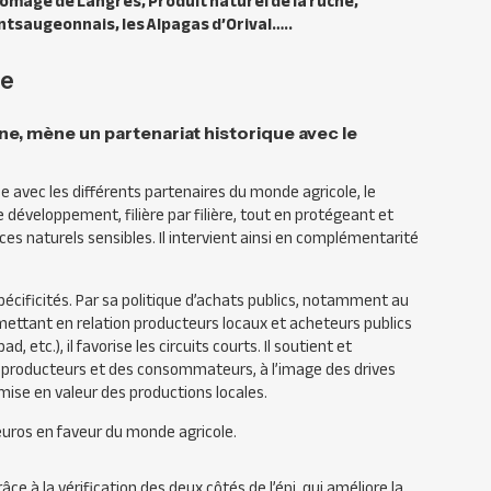
omage de Langres, Produit naturel de la ruche,
tsaugeonnais, les Alpagas d’Orival…..
ge
e, mène un partenariat historique avec le
e avec les différents partenaires du monde agricole, le
développement, filière par filière, tout en protégeant et
aces naturels sensibles. Il intervient ainsi en complémentarité
pécificités. Par sa politique d’achats publics, notamment au
mettant en relation producteurs locaux et acheteurs publics
d, etc.), il favorise les circuits courts. Il soutient et
 producteurs et des consommateurs, à l’image des drives
ise en valeur des productions locales.
’euros en faveur du monde agricole.
ce à la vérification des deux côtés de l’épi, qui améliore la