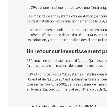
La ZEA est une machine robuste avec une électroniqu
La simplicité de son système d’alimentation (par convo
coûts d’installation et de fonctionnement de la ZEA, e
Les commandes et indications sont accessibles sur un é
Le réseau d’assistance de proximité de TOMRA en F
l’exploitation, garantit la tranquillité des clients utilis
Un retour sur investissement p
ZEA, machine de tri haute capacité, est déjà utilisée d
fait ses preuves en matière de retour sur investisse
TOMRA compte plus de 150 systèmes installés dans l
l’Ouest et de l’Est. La ZEA est notamment référencée 
(classement Fortune 500), dans ses usines de maïs de
en France. L’accord commercial se chiffre à plus de 3,
La vidéo : https://youtu.be/LPJvv8HTOsI