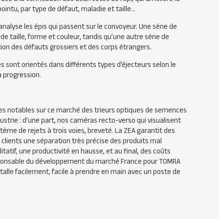
pointu, par type de défaut, maladie et taille…
A analyse les épis qui passent sur le convoyeur. Une série de
de taille, forme et couleur, tandis qu’une autre série de
tion des défauts grossiers et des corps étrangers.
 sont orientés dans différents types d’éjecteurs selon le
a progression.
ues notables sur ce marché des trieurs optiques de semences
strie : d’une part, nos caméras recto-verso qui visualisent
stème de rejets à trois voies, breveté. La ZEA garantit des
x clients une séparation très précise des produits mal
itatif, une productivité en hausse, et au final, des coûts
sponsable du développement du marché France pour TOMRA
nstalle facilement, facile à prendre en main avec un poste de