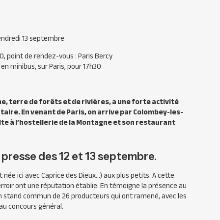
Vendredi 13 septembre
 00, point de rendez-vous : Paris Bercy
 en minibus, sur Paris, pour 17h30
erre de forêts et de rivières, a une forte activité
ntaire. En venant de Paris, on arrive par Colombey-les-
e à l’hostellerie de la Montagne et son restaurant
 presse des 12 et 13 septembre.
t née ici avec Caprice des Dieux…) aux plus petits. A cette
rroir ont une réputation établie. En témoigne la présence au
r un stand commun de 26 producteurs qui ont ramené, avec les
au concours général.