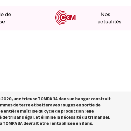
le de
Nos
se
actualités
e 2020, une trieuse TOMRA 3A dans un hangar construit
pommes de terre et betteraves rouges en sortie de
entière maîtrise du cycle de production : elle
 de tri sans égal, et élimine la nécessité du tri manuel.
 TOMRA 3A devrait être rentabilisée en 3 ans.