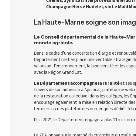
Chênes, Syndicat interprofessionnel du fr
Champagne Hervé Hudelet, vin Le Muid Mon
La Haute-Marne soigne son ima
Le Conseil départemental de la Haute-Marn
monde agricole.
Dans le cadre d’une concertation élargie et renouvelé
Département met en place une véritable stratégie de 
valorisant l’environnement, la biodiversité et les esp
avec la Région Grand Est.
Le Département accompagne la ruralité
et ses s
travers de son adhésion à Agrilocal, plateforme web 
de la restauration collective (dans les collèges, les Ehpa
encourage également la mise en relation directe des
fermiers ou des plateformes numériques dédiés à la m
D’ici 2021, le Département engagera plus 1,1 million d
La ZEA innove sur le marché du tri optique du maïs, grâ