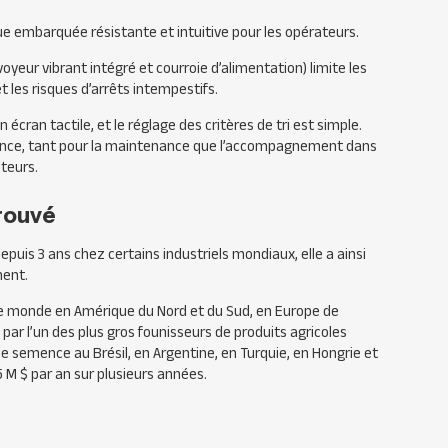
e embarquée résistante et intuitive pour les opérateurs.
yeur vibrant intégré et courroie d’alimentation) limite les
t les risques d’arrêts intempestifs.
cran tactile, et le réglage des critères de tri est simple.
rance, tant pour la maintenance que l’accompagnement dans
ateurs.
rouvé
epuis 3 ans chez certains industriels mondiaux, elle a ainsi
ment.
e monde en Amérique du Nord et du Sud, en Europe de
par l’un des plus gros founisseurs de produits agricoles
 semence au Brésil, en Argentine, en Turquie, en Hongrie et
5 M $ par an sur plusieurs années.