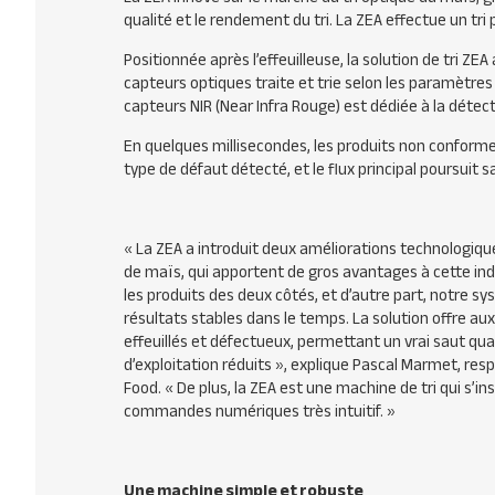
qualité et le rendement du tri. La ZEA effectue un tri 
Positionnée après l’effeuilleuse, la solution de tri ZE
capteurs optiques traite et trie selon les paramètres 
capteurs NIR (Near Infra Rouge) est dédiée à la détec
En quelques millisecondes, les produits non conformes
type de défaut détecté, et le flux principal poursuit s
«
La
ZEA a introduit deux améliorations technologiq
de maïs, qui apportent de gros avantages à cette indu
les produits des deux côtés, et d’autre part, notre sy
résultats stables dans le temps. La solution offre au
effeuillés et défectueux, permettant un vrai saut qual
d’exploitation réduits
», explique Pascal Marmet, re
Food. «
De plus, la ZEA est une machine de tri qui s’i
commandes numériques très intuitif.
»
Une machine simple et robuste