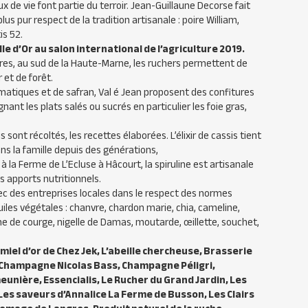
x de vie font partie du terroir. Jean-Guillaune Decorse fait
lus pur respect de la tradition artisanale : poire William,
is 52.
e d’Or au salon international de l’agriculture 2019.
ngres, au sud de la Haute-Marne, les ruchers permettent de
 et de forêt.
omatiques et de safran, Val é Jean proposent des confitures
ant les plats salés ou sucrés en particulier les foie gras,
s sont récoltés, les recettes élaborées. L’élixir de cassis tient
ns la famille depuis des générations,
 à la Ferme de L’Ecluse à Hâcourt, la spiruline est artisanale
 apports nutritionnels.
ec des entreprises locales dans le respect des normes
es végétales : chanvre, chardon marie, chia, cameline,
ine de courge, nigelle de Damas, moutarde, œillette, souchet,
iel d’or de Chez Jek, L’abeille chercheuse, Brasserie
Champagne Nicolas Bass, Champagne Péligri,
unière, Essencialis, Le Rucher du Grand Jardin, Les
 Les saveurs d’Annalice La Ferme de Busson, Les Clairs