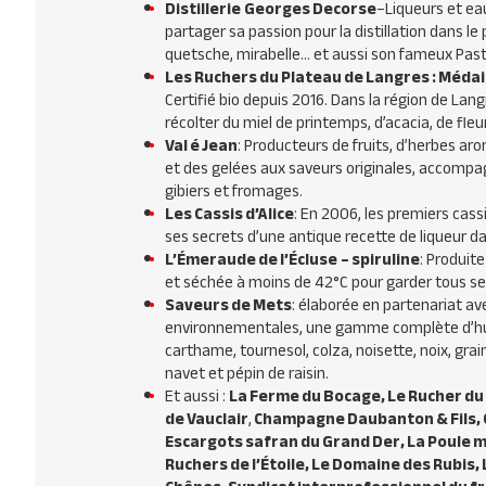
Distillerie
Georges Decorse
–Liqueurs et eau
partager sa passion pour la distillation dans le p
quetsche, mirabelle… et aussi son fameux Past
Les Ruchers du Plateau de Langres : Médaill
Certifié bio depuis 2016. Dans la région de La
récolter du miel de printemps, d’acacia, de fleur
Val é Jean
: Producteurs de fruits, d’herbes ar
et des gelées aux saveurs originales, accompagn
gibiers et fromages.
Les Cassis d’Alice
: En 2006, les premiers cassi
ses secrets d’une antique recette de liqueur da
L’Émeraude de l’Écluse
– spiruline
: Produite
et séchée à moins de 42°C pour garder tous ses
Saveurs de Mets
: élaborée en partenariat av
environnementales, une gamme complète d’huil
carthame, tournesol, colza, noisette, noix, gra
navet et pépin de raisin.
Et aussi :
La Ferme du Bocage, Le Rucher du m
de Vauclair
,
Champagne Daubanton & Fils, 
Escargots safran du Grand Der, La Poule me
Ruchers de l’Étoile, Le Domaine des Rubis,