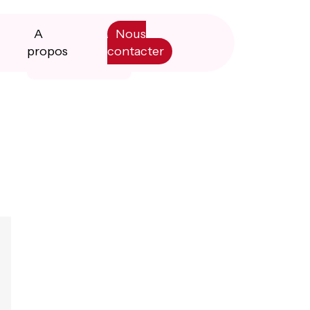
A
Nous
propos
contacter
Primary
Manifesto
Sidebar
Livre blanc