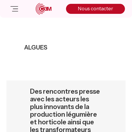
Skip
Skip
Skip
Nous contacter
to
to
to
primary
main
primary
navigation
content
sidebar
Nos solutions
Cas client
ALGUES
Salle de presse
Nos actualités
A propos
Manifesto
Livre blanc
Des rencontres presse
Nous contacter
avec les acteurs les
plus innovants de la
production légumière
et horticole ainsi que
les transformateurs