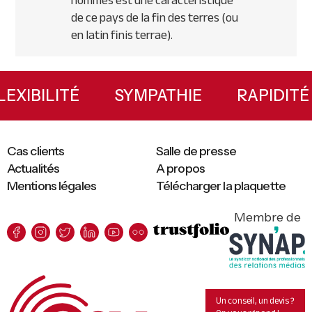
hommes est une caractéristique
de ce pays de la fin des terres (ou
en latin finis terrae).
Primary
Sidebar
FLEXIBILITÉ
SYMPATHIE
RAPI
Cas clients
Salle de presse
Actualités
A propos
Mentions légales
Télécharger la plaquette
Membre de
Un conseil, un devis ?