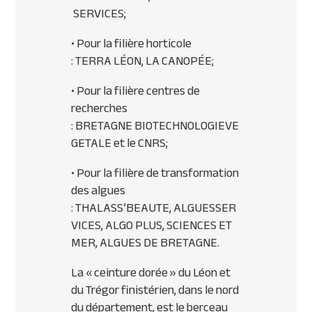
SERVICES
;
• Pour la filière horticole
:
TERRA
LÉON, LA
CANOP
ÉE;
• Pour la filière centres de
recherches
:
BRETAGNE
BIOTECHNOLOGIE
VE
GETALE
et le
CNRS
;
• Pour la filière de transformation
des algues
:
THALASS
’
BEAUTE
,
ALGUES
SER
VICES
,
ALGO
PLUS
,
SCIENCES
ET
MER
,
ALGUES
DE
BRETAGNE
.
La « ceinture dorée » du Léon et
du Trégor finistérien, dans le nord
du département, est le berceau