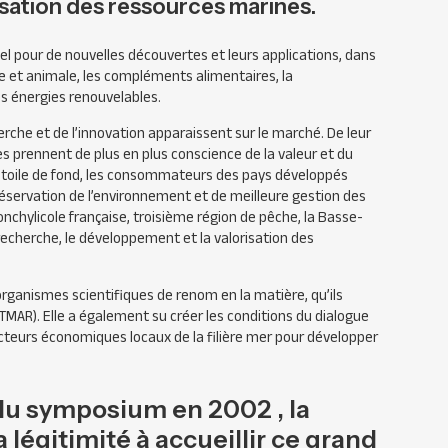
isation des ressources marines.
l pour de nouvelles découvertes et leurs applications, dans
e et animale, les compléments alimentaires, la
es énergies renouvelables.
rche et de l’innovation apparaissent sur le marché. De leur
nes prennent de plus en plus conscience de la valeur et du
En toile de fond, les consommateurs des pays développés
éservation de l’environnement et de meilleure gestion des
onchylicole française, troisième région de pêche, la Basse-
echerche, le développement et la valorisation des
organismes scientifiques de renom en la matière, qu’ils
TMAR
). Elle a également su créer les conditions du dialogue
cteurs économiques locaux de la filière mer pour développer
du symposium en 2002 , la
légitimité à accueillir ce grand