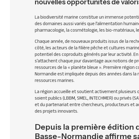
nouvelles opportunités de valor
La biodiversité marine constitue un immense potentie
des domaines aussi variés que l’alimentation humain
pharmacologie, la cosmétologie, les bio-matériaux, l
Chaque année, de nouveaux produits issus de la reche
côté, les acteurs de la filière pêche et cultures mari
potentiel des coproduits générés par leur activité. 
s’attachent chaque jour davantage aux notions de pr
ressources de la « planète bleue ». Première région c
Normandie est impliquée depuis des années dans la r
ressources marines.
La région accueille et soutient activement plusieurs 
soient publics (
LBBM
,
SMEL
,
INTECHMER
) ou privés (
SA
et du partenariat entre chercheurs, producteurs et a
des projets innovants.
Depuis la première édition 
Basse-Normandie affirme sa 