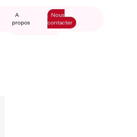
A
Nous
propos
contacter
Primary
Manifesto
Sidebar
Livre blanc