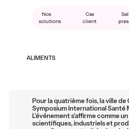
Skip
Skip
Skip
to
to
to
primary
main
primary
Nos
Cas
Sal
navigation
content
sidebar
solutions
client
pres
ALIMENTS
Pour la quatrième fois, la ville de 
Symposium International Santé M
L’événement s’affirme comme un l
scientifiques, industriels et pr