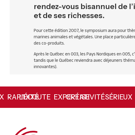
rendez-vous bisannuel de l’
et de ses richesses.
Pour cette édition 2007, le symposium aura pour thèm
marines animales et végétales. Une place particulière
des co-produits.
Après le Québec en 003, les Pays Nordiques en 005, c’es
tandis que le Québec reviendra avec déjeuners thém
innovantes).
L’ÉCOUTE
RAPIDITÉ
CRÉATIVITÉ
EXPERTISE
SÉRIEU