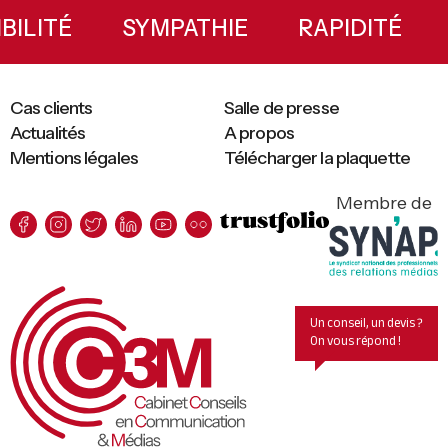
Sidebar
XIBILITÉ
SYMPATHIE
RAPIDITÉ
Cas clients
Salle de presse
Actualités
A propos
Mentions légales
Télécharger la plaquette
Membre de
Un conseil, un devis ?
On vous répond !