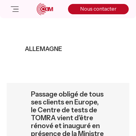
Skip
Skip
Skip
Nous contacter
to
to
to
primary
main
primary
navigation
content
sidebar
Nos solutions
Cas client
ALLEMAGNE
Salle de presse
Nos actualités
A propos
Manifesto
Livre blanc
Passage obligé de tous
Nous contacter
ses clients en Europe,
le Centre de tests de
TOMRA vient d’être
rénové et inauguré en
présence de la Ministre