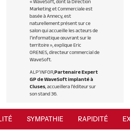
« WaveSoft, dont la Direction
Marketing et Commerciale est
basée à Annecy, est
naturellement présent sur ce
salon qui accueille les acteurs de
l’informatique œuvrant sur le
territoire »
, explique Eric
ORENES
, directeur commercial de
WaveSoft.
ALP
’
INFOR
,
Partenaire Expert
GP de WaveSoft implanté à
Cluses
, accueillera l’éditeur sur
son stand 36.
Primary
Sidebar
ILITÉ
SYMPATHIE
RAPIDITÉ