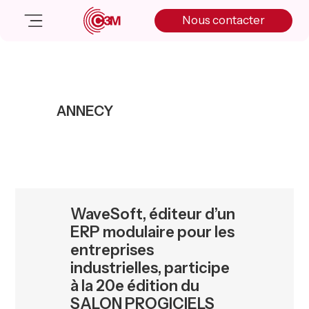
Skip
Skip
Skip
Nous contacter
to
to
to
primary
main
primary
navigation
content
sidebar
Nos solutions
Cas client
ANNECY
Salle de presse
Nos actualités
A propos
Manifesto
Livre blanc
WaveSoft, éditeur d’un
Nous contacter
ERP modulaire pour les
entreprises
industrielles, participe
à la 20e édition du
SALON PROGICIELS