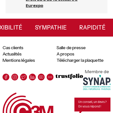
Eurexpo
Primary
Sidebar
FLEXIBILITÉ
SYMPATHIE
RAPIDIT
Cas clients
Salle de presse
Actualités
A propos
Mentions légales
Télécharger la plaquette
Membre de
Un conseil, un devis ?
On vous répond !