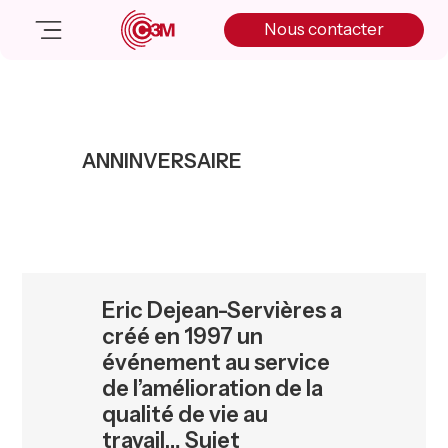
Skip
Skip
Skip
Nous contacter
to
to
to
primary
main
primary
navigation
content
sidebar
Nos solutions
Cas client
ANNINVERSAIRE
Salle de presse
Nos actualités
A propos
Manifesto
Livre blanc
Eric Dejean-Servières a
Nous contacter
créé en 1997 un
événement au service
de l’amélioration de la
qualité de vie au
travail… Sujet