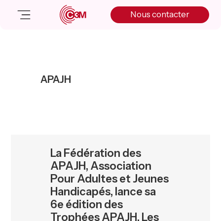
Skip
Skip
Skip
Nous contacter
to
to
to
primary
main
primary
navigation
content
sidebar
Nos solutions
Cas client
APAJH
Salle de presse
Nos actualités
A propos
Manifesto
Livre blanc
La Fédération des
Nous contacter
APAJH, Association
Pour Adultes et Jeunes
Handicapés, lance sa
6e édition des
Trophées APAJH. Les